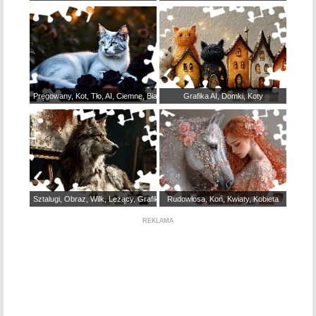
Pręgowany, Kot, Tło, AI, Ciemne, Biały
Grafika AI, Domki, Koty
Sztalugi, Obraz, Wilk, Leżący, Grafika
Rudowłosa, Koń, Kwiaty, Kobieta
REKLAMA