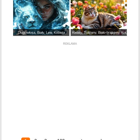
Długowłosa, Biały, Lew, Kobieta
Kwiaty, Tulipany, Biało-brązowy, Kot, Leżący
REKLAMA