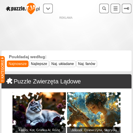
REKLAMA
Poukładaj według:
Najnowsze
Najlepsze
Naj. układane
Naj. fanów
Puzzle Zwierzęta Lądowe
Kwiaty, Kot, Grafika AI, Róże
Jelonek, Dziewczyna, Skrzydła