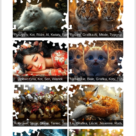
Puszysty, Kot, Róże, AI, Kwiaty, Biały
Rośliny, Grafika AI, Młode, Tygrysy, Dwa
Dziewczyna, Kot, Sen, Wianek
Niebieskie, Białe, Grafika, Koty, Trzy, Oczy, 
Kolorowe, Stroje, Słonie, Taniec, Śmieszne
Lis, Grafika, Liście, Jesienne, Rudy, Śpiący