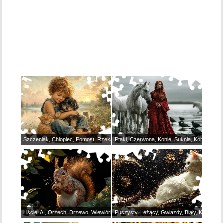
Szczeniak, Chłopiec, Pomost, Rzeka, Kot, Pies
Ptaki, Czerwona, Konie, Suknia, Kobieta, Wo
Liście, AI, Orzech, Drzewo, Wiewiórka
Puszysty, Leżący, Gwiazdy, Biały, Kot, Półks