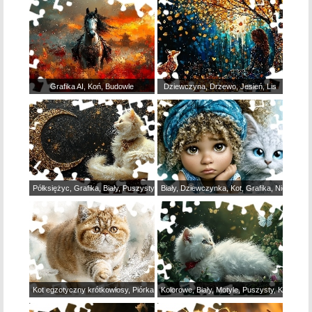
Grafika AI, Koń, Budowle
Dziewczyna, Drzewo, Jesień, Lis
Półksiężyc, Grafika, Biały, Puszysty, Kot
Biały, Dziewczynka, Kot, Grafika, Niebieskoo
Kot egzotyczny krótkowłosy, Piórka, Grafika AI, Rudy
Kolorowe, Biały, Motyle, Puszysty, Kot, Kwiat