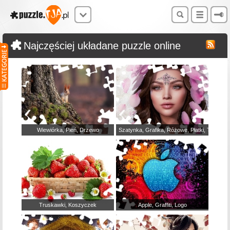
Najczęściej układane puzzle online
Wiewiórka, Pień, Drzewo
Szatynka, Grafika, Różowe, Płatki, Twarz, 
Truskawki, Koszyczek
Apple, Graffiti, Logo