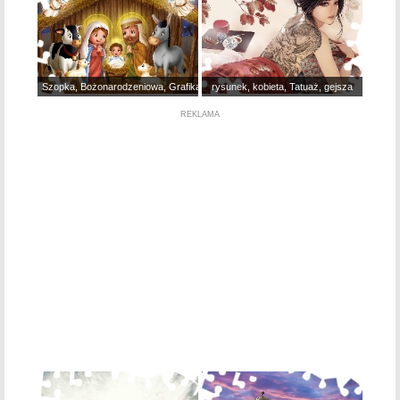
Szopka, Bożonarodzeniowa, Grafika
rysunek, kobieta, Tatuaż, gejsza
REKLAMA