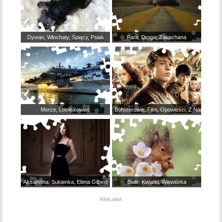
Dywan, Włochaty, Śpiący, Psiak
Para, Droga, Zakochana
Morze, Lotniskowiec
Bohaterowie, Film, Opowieści, Z Narnii
Aksamitna, Sukienka, Elena Gilbert
Białe, Kwiatki, Wiewiórka
REKLAMA