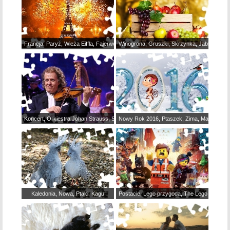
Francja, Paryż, Wieża Eiffla, Fajerwerki
Winogrona, Gruszki, Skrzynka, Jabłka
Koncert, Orkiestra Johan Strauss, Skrzypce, Andre Rieu, Łódź, Skrzypek
Nowy Rok 2016, Ptaszek, Zima, Małpka, Gra
Kaledonia, Nowa, Ptaki, Kagu
Postacie, Lego przygoda, The Lego Movie