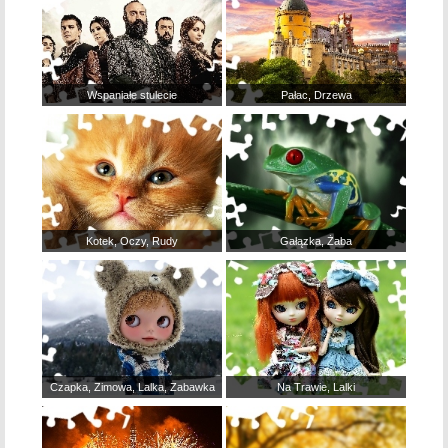
Wspaniałe stulecie
Pałac, Drzewa
Kotek, Oczy, Rudy
Gałązka, Żaba
Czapka, Zimowa, Lalka, Zabawka
Na Trawie, Lalki