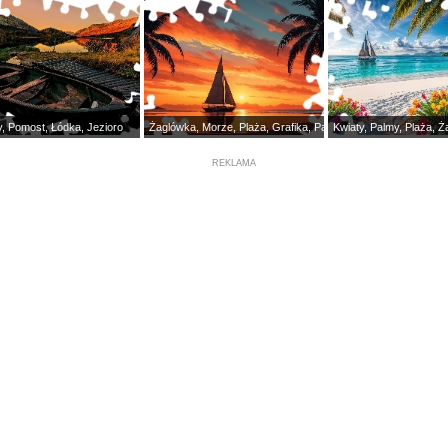
, Pomost, Łódka, Jezioro
Żaglówka, Morze, Plaża, Grafika, Palmy, Zachód słońca
Kwiaty, Palmy, Plaża, 
REKLAMA