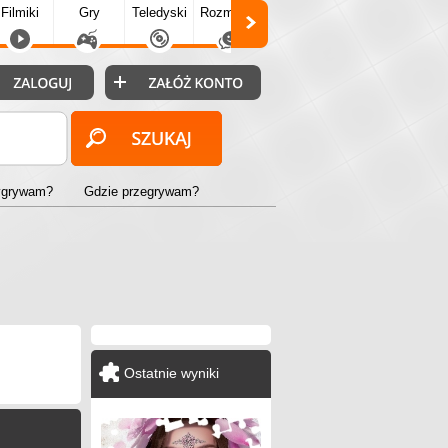
Filmiki
Gry
Teledyski
Rozmówki
Społecz.
Puzzle
Fo
ygrywam?
Gdzie przegrywam?
Ostatnie wyniki