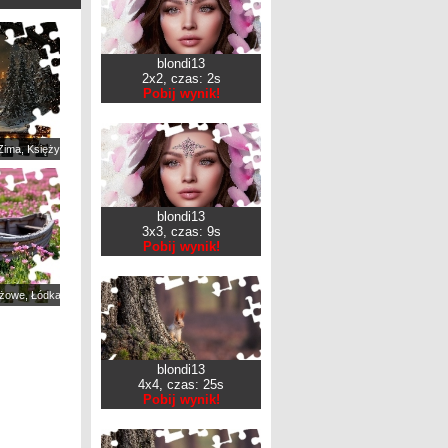
blondi13
2x2, czas: 2s
Pobij wynik!
y
Zima, Księżyc, Pociąg parowy
blondi13
3x3, czas: 9s
Pobij wynik!
óżowe, Łódka
blondi13
4x4, czas: 25s
Pobij wynik!