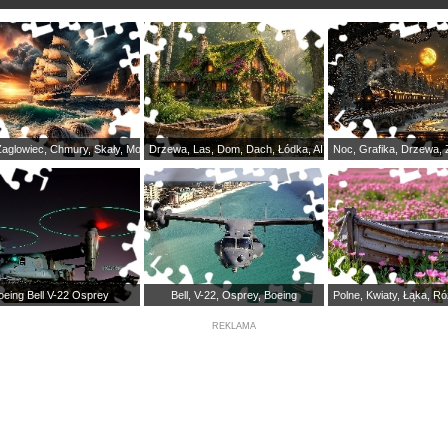
Żaglowiec, Chmury, Skały, Morze, Ciemne, Grafika
Drzewa, Las, Dom, Dach, Łódka, AI, Rzeka, Mostek, Omszał
Noc, Grafika, Drzewa, 
oeing Bell V-22 Osprey
Bell, V-22, Osprey, Boeing
Polne, Kwiaty, Łąka, R
REKLAMA