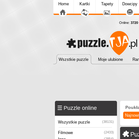
Home
Kartki
Tapety
Dowcipy
Online:
3720
Wszstkie puzzle
Moje ulubione
Ran
Puzzle online
Poukł
Najnow
Wszystkie puzzle
(38131)
Filmowe
(2433)
Pu
(2854)