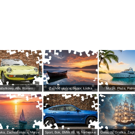
abytkowy, Alfa, Romeo
Zachód słońca, Jezior, Łódka
Morze, Plaża, Palm
wka, Zachód słońca, Morze
Sport, Bok, BMW X6, M, Niebieskie
Gwiazdy, Grafika, Żag