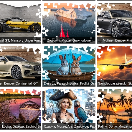
ord GT, Mansory Under Armour
Żaglówki, Morze, Góry lodowe
Mulliner, Bentley Fly
ner, Bentley Continental, GT
Deszcz, Parasol, Łódka, Króliki, Grafika
Samolot pasażerski, Sł
o, Łódka, Drzewa, Zachód Słońca
Czapka, Morze, Ara, Żaglowce, Papuga, Pirat, Kobieta, Ptak
Palmy, Domy, Morze, Ł