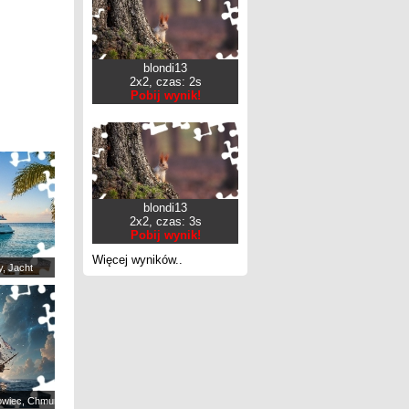
blondi13
2x2, czas: 2s
Pobij wynik!
blondi13
2x2, czas: 3s
Pobij wynik!
Więcej wyników..
y, Jacht
lowiec, Chmury, Morze