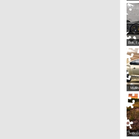
Bok, F
Mulli
Jezior