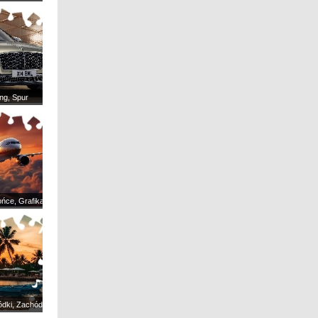
ing, Spur
ońce, Grafika, Chmury
ódki, Zachód słońca