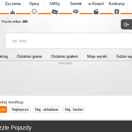
Życzenia
Opisy
SMSy
Sennik
w Kinach
Konkursy
Puzzle online:
280
king
Ostatnio grane
Ostatnio grałem
Moje wyniki
Gdzie w
REKLAMA
adaj według:
sze
Najlepsze
Naj. układane
Naj. fanów
zzle Pojazdy