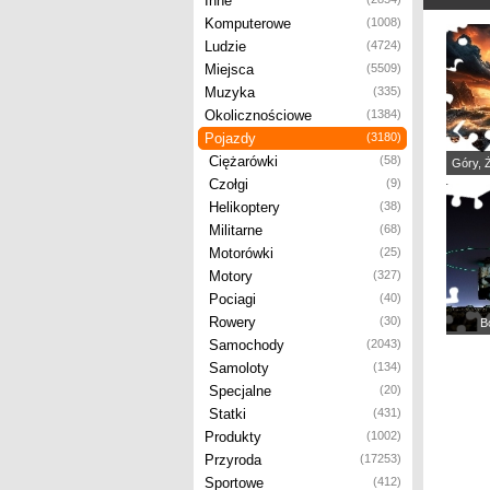
Inne
Komputerowe
(1008)
Ludzie
(4724)
Miejsca
(5509)
Muzyka
(335)
Okolicznościowe
(1384)
Pojazdy
(3180)
Ciężarówki
(58)
Góry, 
Czołgi
(9)
Helikoptery
(38)
Militarne
(68)
Motorówki
(25)
Motory
(327)
Pociagi
(40)
Rowery
(30)
B
Samochody
(2043)
Samoloty
(134)
Specjalne
(20)
Statki
(431)
Produkty
(1002)
Przyroda
(17253)
Sportowe
(412)