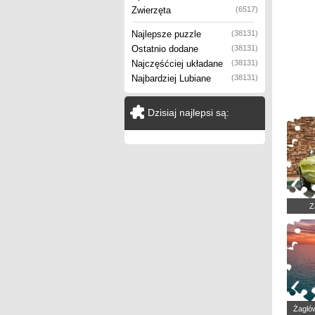
Zwierzęta
(6517)
Najlepsze puzzle
(38131)
Ostatnio dodane
(38131)
Najczęśćciej układane
(38131)
Najbardziej Lubiane
(38131)
Dzisiaj najlepsi są:
Z
Żagló