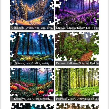
Ośnieżone, Droga, Noc, Las, Zima, Drzewa, Grafika
Drzewa, Grafika, Kwiaty, Las, Fioletowe
Drzewa, Las, Grafika, Kwiaty
Drzewa, Kalifornia, Ścieżka, Park Narodow
Kolorowe, Las, Grafika, Kwiaty
Paprocie, Zieleń, Drzewa, Ścieżka, Las