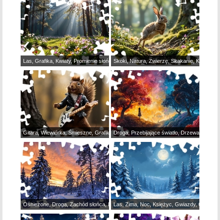
Las, Grafika, Kwiaty, Promienie słońca, Polana
Skoki, Natura, Zwierzę, Skakanie, Królik, Pr
Gitara, Wiewiórka, Śmieszne, Grafika, Las, Muzyk
Droga, Przebijające światło, Drzewa, Dziew
Ośnieżone, Droga, Zachód słońca, Las, Zima, Drzewa, Grafika
Las, Zima, Noc, Księżyc, Gwiazdy, Grafika, 