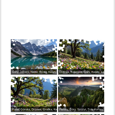
Góry, Jezioro, Niebo, Brzeg, Kwiaty, Lasy, Grafika
Drzewa, Kolorowe, Góry, Kwiaty, Łąka, Ogro
Polne, Górska, Drzewa, Grafika, Kwiaty, Polana
Pieniny, Góry, Szczyt, Trzy Korony, Chmury,