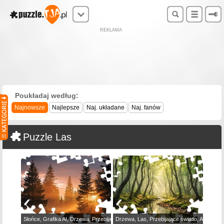
REKLAMA
Poukładaj według:
Najnowsze
Najlepsze
Naj. układane
Naj. fanów
Puzzle Las
Słońce, Grafika AI, Drzewa, Przebijające światło, Las
Drzewa, Las, Przebijające światło, AI, Mech,