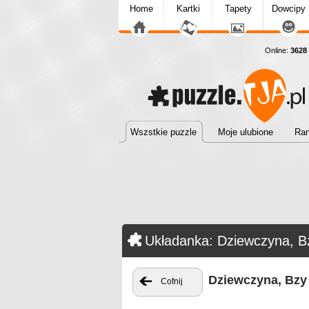
Home
Kartki
Tapety
Dowcipy
Online:
3628
Wszstkie puzzle
Moje ulubione
Ran
Układanka: Dziewczyna, B
Dziewczyna, Bzy
Cofnij