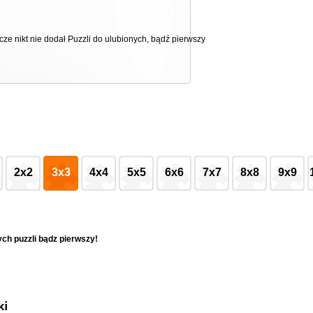
cze nikt nie dodał Puzzli do ulubionych, bądź pierwszy
2x2
3x3
4x4
5x5
6x6
7x7
8x8
9x9
ych puzzli bądz pierwszy!