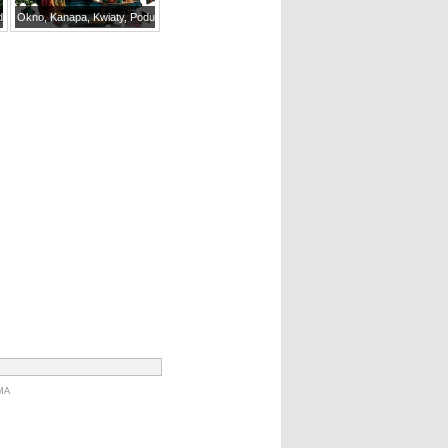
ordowe, Kwiaty
Okno, Kanapa, Kwiaty, Poduszki, Pokój, Malowidło, Grafika
MA