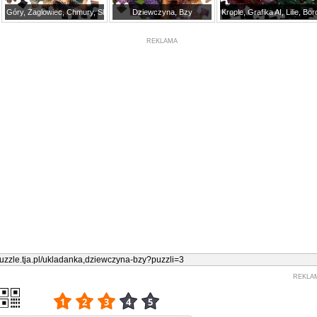
Góry, Żaglowiec, Chmury, Skały, Morze, Ciemne, Grafika
Dziewczyna, Bzy
Krople, Grafika AI, Lilie, B
REKLAMA
REKLA
3