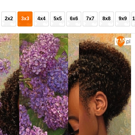
2x2
3x3
4x4
5x5
6x6
7x7
8x8
9x9
1