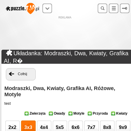
REKLAMA
Układanka: Modraszki, Dwa, Kwiaty, Grafika
AI, R�
Cofnij
Modraszki, Dwa, Kwiaty, Grafika AI, Różowe,
Motyle
test
Zwierzęta
Owady
Motyle
Przyroda
Kwiaty
2x2
3x3
4x4
5x5
6x6
7x7
8x8
9x9