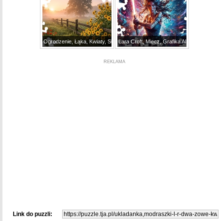
Ogrodzenie, Łąka, Kwiaty, Słoneczniki, Drzewa, AI, Mgła,
Lara Croft, Miecz, Grafika AI, Walka
REKLAMA
Link do puzzli: